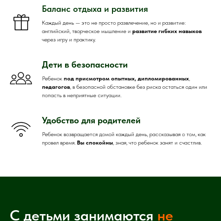
Баланс отдыха и развития
Каждый день — это не просто развлечение, но и развитие:
английский, творческое мышление и
развитие гибких навыков
через игру и практику.
Дети в безопасности
Ребенок
под присмотром опытных, дипломированных
,
педагогов
, в безопасной обстановке без риска остаться один или
попасть в неприятные ситуации.
Удобство для родителей
Ребенок возвращается домой каждый день, рассказывая о том, как
провел время.
Вы спокойны
, зная, что ребенок занят и счастлив.
С детьми занимаются
не