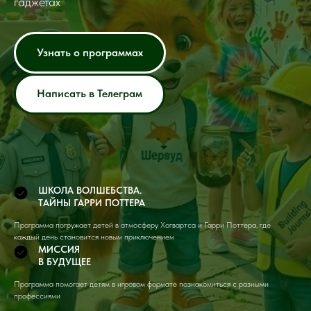
гаджетах
Узнать о программах
Написать в Телеграм
ШКОЛА ВОЛШЕБСТВА.
ТАЙНЫ ГАРРИ ПОТТЕРА
Программа погружает детей в атмосферу Хогвартса и Гарри Поттера, где
каждый день становится новым приключением
МИССИЯ
В БУДУЩЕЕ
Программа помогает детям в игровом формате познакомиться с разными
профессиями